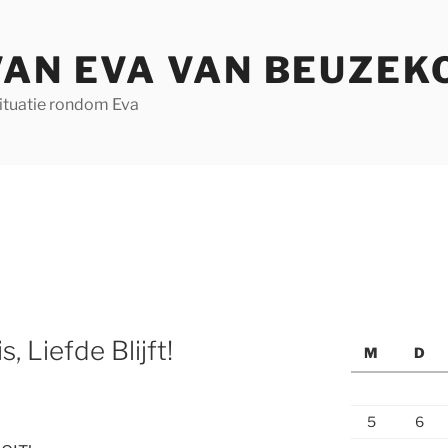
VAN EVA VAN BEUZEK
situatie rondom Eva
, Liefde Blijft!
M
D
5
6