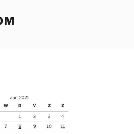
OM
april 2021
W
D
V
Z
Z
1
2
3
4
7
8
9
10
11