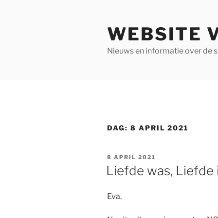
Ga
naar
WEBSITE 
de
inhoud
Nieuws en informatie over de 
DAG:
8 APRIL 2021
GEPLAATST
8 APRIL 2021
OP
Liefde was, Liefde is
Eva,